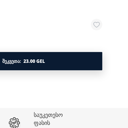
ᲨᲔᲙᲕᲔᲗᲐ
:
23.00 GEL
საუკეთესო
ფასის