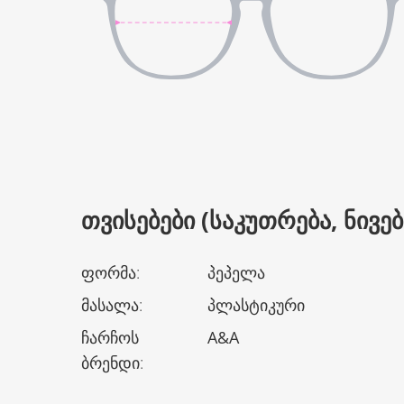
ᲗᲕᲘᲡᲔᲑᲔᲑᲘ (ᲡᲐᲙᲣᲗᲠᲔᲑᲐ, ᲜᲘᲕᲔᲑᲘ
ფორმა
:
პეპელა
მასალა
:
პლასტიკური
ჩარჩოს
A&A
ბრენდი
: