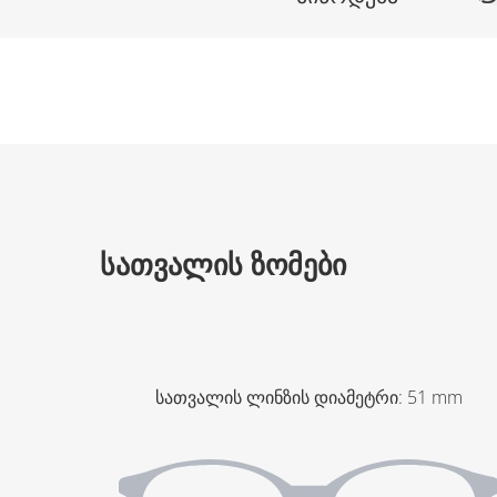
ᲡᲐᲗᲕᲐᲚᲘᲡ ᲖᲝᲛᲔᲑᲘ
სათვალის ლინზის დიამეტრი
:
51
mm