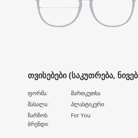
ᲗᲕᲘᲡᲔᲑᲔᲑᲘ (ᲡᲐᲙᲣᲗᲠᲔᲑᲐ, ᲜᲘᲕᲔᲑᲘ
ფორმა
:
მართკუთხა
მასალა
:
პლასტიკური
ჩარჩოს
For You
ბრენდი
: