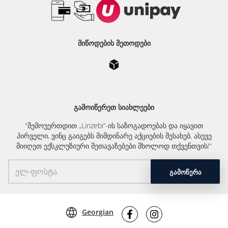
ᲛᲘᲬᲝᲓᲔᲑᲘᲡ ᲛᲔᲗᲝᲓᲔᲑᲘ
ᲒᲐᲛᲝᲘᲬᲔᲠᲔᲗ ᲡᲘᲐᲮᲚᲔᲔᲑᲘ
"შემოუერთდით „Linzebi“-ის საზოგადოებას და იყავით
პირველი, ვინც გაიგებს მიმდინარე აქციების შესახებ, ასევე
მიიღეთ ექსკლუზიური შეთავაზებები მხოლოდ თქვენთვის!"
ᲒᲐᲛᲝᲬᲔᲠᲐ
Georgian