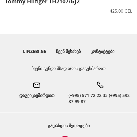
Tommy Hilfiger TH2107/GJ2
425.00 GEL
LINZEBI.GE
ᲩᲕᲔᲜ ᲨᲔᲡᲐᲮᲔᲑ
ᲙᲝᲜᲢᲐᲥᲢᲔᲑᲘ
ჩვენი გუნდი მზად არის დაგეხმაროთ
დაგვიკავშირდით
(+995) 571 72 22 33 (+995) 592
87 99 87
ᲒᲐᲓᲐᲮᲓᲘᲡ ᲛᲔᲗᲝᲓᲔᲑᲘ