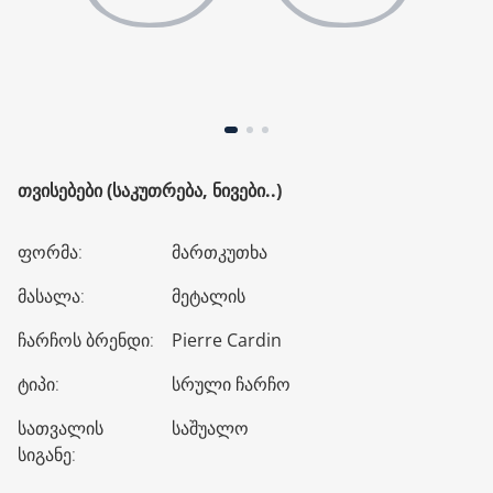
ᲗᲕᲘᲡᲔᲑᲔᲑᲘ (ᲡᲐᲙᲣᲗᲠᲔᲑᲐ, ᲜᲘᲕᲔᲑᲘ..)
ფორმა
:
მართკუთხა
მასალა
:
მეტალის
ჩარჩოს ბრენდი
:
Pierre Cardin
ტიპი
:
სრული ჩარჩო
სათვალის
საშუალო
სიგანე
: