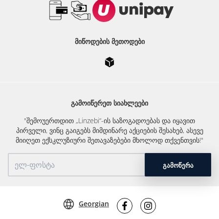
ᲛᲘᲬᲝᲓᲔᲑᲘᲡ ᲛᲔᲗᲝᲓᲔᲑᲘ
ᲒᲐᲛᲝᲘᲬᲔᲠᲔᲗ ᲡᲘᲐᲮᲚᲔᲔᲑᲘ
"შემოუერთდით „Linzebi“-ის საზოგადოებას და იყავით
პირველი, ვინც გაიგებს მიმდინარე აქციების შესახებ, ასევე
მიიღეთ ექსკლუზიური შეთავაზებები მხოლოდ თქვენთვის!"
ᲒᲐᲛᲝᲬᲔᲠᲐ
Georgian