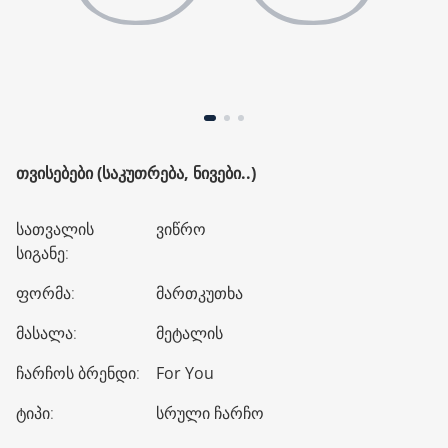
ᲗᲕᲘᲡᲔᲑᲔᲑᲘ (ᲡᲐᲙᲣᲗᲠᲔᲑᲐ, ᲜᲘᲕᲔᲑᲘ..)
სათვალის
ვიწრო
სიგანე
:
ფორმა
:
მართკუთხა
მასალა
:
მეტალის
ჩარჩოს ბრენდი
:
For You
ტიპი
:
სრული ჩარჩო