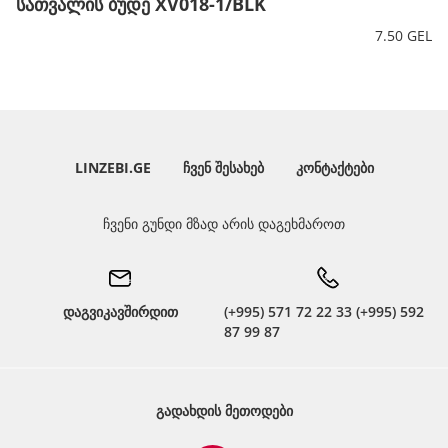
სათვალის ბუდე XV018-1/BLK
7.50 GEL
LINZEBI.GE
ᲩᲕᲔᲜ ᲨᲔᲡᲐᲮᲔᲑ
ᲙᲝᲜᲢᲐᲥᲢᲔᲑᲘ
ჩვენი გუნდი მზად არის დაგეხმაროთ
დაგვიკავშირდით
(+995) 571 72 22 33 (+995) 592
87 99 87
ᲒᲐᲓᲐᲮᲓᲘᲡ ᲛᲔᲗᲝᲓᲔᲑᲘ